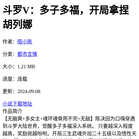
斗罗V：多子多福，开局拿捏
胡列娜
作者：
陌小陈
分类：
都市言情
大小：
1.21 MB
进度：
连载
更新：2024-09-08
小说下载地址
作品简介
【无脑爽+多女主+魂环魂骨用不完+无敌】陈决因为口嗨穿遇
到斗罗大陆世界，觉醒多子多福深入系统。 只要越深入程度
越高，奖励就越吩咐。开局三生武魂外加二十五级以及悟性天