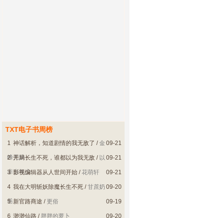
TXT电子书周榜
1
神话解析，知道剧情的我无敌了
/
金
09-21
峰无缺
2
开局长生不死，谁都以为我无敌
/
以
09-21
非当年少
3
影视编辑器从人世间开始
/
花萌轩
09-21
4
我在大明斩妖除魔长生不死
/
甘蔗奶
09-20
爸
5
新官路商途
/
更俗
09-19
6
渺渺仙路
/
胖胖的萝卜
09-20