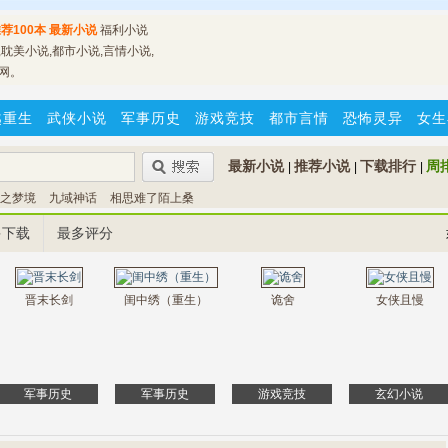
荐100本
最新小说
福利小说
耽美小说,都市小说,言情小说,
网。
越重生
武侠小说
军事历史
游戏竞技
都市言情
恐怖灵异
女生
最新小说
推荐小说
下载排行
周
|
|
|
之梦境
九域神话
相思难了陌上桑
多下载
最多评分
晋末长剑
闺中绣（重生）
诡舍
女侠且慢
军事历史
军事历史
游戏竞技
玄幻小说