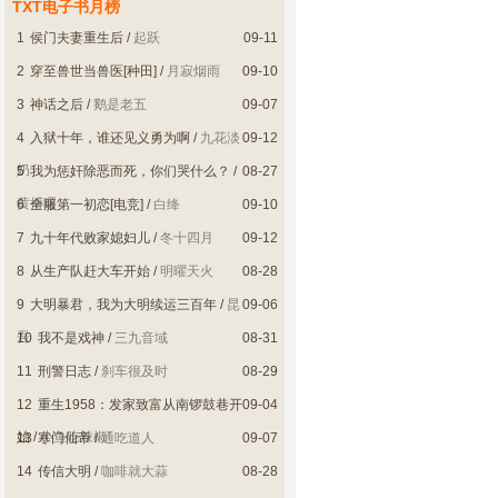
TXT电子书月榜
1
侯门夫妻重生后
/
起跃
09-11
2
穿至兽世当兽医[种田]
/
月寂烟雨
09-10
3
神话之后
/
鹅是老五
09-07
4
入狱十年，谁还见义勇为啊
/
九花淡
09-12
奶
5
我为惩奸除恶而死，你们哭什么？
/
08-27
黄搏曙
6
全服第一初恋[电竞]
/
白绛
09-10
7
九十年代败家媳妇儿
/
冬十四月
09-12
8
从生产队赶大车开始
/
明曜天火
08-28
9
大明暴君，我为大明续运三百年
/
昆
09-06
吾
10
我不是戏神
/
三九音域
08-31
11
刑警日志
/
刹车很及时
08-29
12
重生1958：发家致富从南锣鼓巷开
09-04
始
/
小鱼吃辣椒
13
寒门仙帝
/
通吃道人
09-07
14
传信大明
/
咖啡就大蒜
08-28