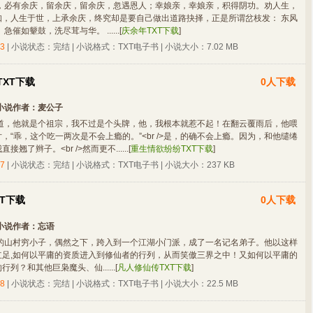
，必有余庆，留余庆，留余庆，忽遇恩人；幸娘亲，幸娘亲，积得阴功。劝人生，
知，人生于世，上承余庆，终究却是要自己做出道路抉择，正是所谓岔枝发： 东风
催如颦鼓，洗尽茸与华。 ......
[
庆余年TXT下载
]
3
| 小说状态：完结 | 小说格式：TXT电子书 | 小说大小：7.02 MB
XT下载
0人下载
小说作者：
麦公子
道，他就是个祖宗，我不过是个头牌，他，我根本就惹不起！在翻云覆雨后，他喂
，“乖，这个吃一两次是不会上瘾的。”<br />是，的确不会上瘾。因为，和他缱绻
翘了辫子。<br />然而更不......
[
重生情欲纷纷TXT下载
]
7
| 小说状态：完结 | 小说格式：TXT电子书 | 小说大小：237 KB
T下载
0人下载
小说作者：
忘语
的山村穷小子，偶然之下，跨入到一个江湖小门派，成了一名记名弟子。他以这样
立足,如何以平庸的资质进入到修仙者的行列，从而笑傲三界之中！又如何以平庸的
列？和其他巨枭魔头、仙......
[
凡人修仙传TXT下载
]
8
| 小说状态：完结 | 小说格式：TXT电子书 | 小说大小：22.5 MB