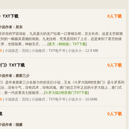
TXT下载
0人下载
小说作者：
辰东
暗并存的宇宙深处，九具庞大的龙尸拉着一口青铜古棺，亘古长存。这是太空探测
捉到的一幅极其震撼的画面。九龙拉棺，究竟是回到了上古，还是来到了星空的彼
，光怪陆离，神秘无尽。......
[
遮天（精校版）TXT下载
]
8
| 小说状态：完结 | 小说格式：TXT电子书 | 小说大小：12.9 MB
门》TXT下载
0人下载
小说作者：
唐家三少
门》是作者唐家三少全新力作的玄幻小说，又名《斗罗大陆Ⅱ绝世唐门》是斗罗系列
魔法，没有斗气，没有武术，却有武魂。唐门创立万年之后的斗罗大陆上，唐门式
新一代史莱克七怪能否......
[
斗罗大陆2绝世唐门TXT下载
]
8
| 小说状态：完结 | 小说格式：TXT电子书 | 小说大小：10.6MB
载
0人下载
小说作者：
猫腻