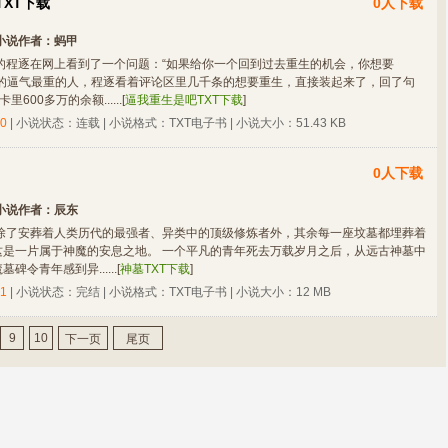
XT下载
0人下载
小说作者：
蚂甲
的程逐在网上看到了一个问题：“如果给你一个回到过去重生的机会，你想要
认的逼气最重的人，程逐看着评论区里几千条的想要重生，直接装起来了，回了句
600多万的余额......
[
逼我重生是吧TXT下载
]
0
| 小说状态：连载 | 小说格式：TXT电子书 | 小说大小：51.43 KB
0人下载
小说作者：
辰东
除了安葬着人类历代的最强者、异类中的顶级修炼者外，其余每一座坟墓都埋葬着
这是一片属于神魔的安息之地。 一个平凡的青年死去万载岁月之后，从远古神墓中
令青年感到异......
[
神墓TXT下载
]
1
| 小说状态：完结 | 小说格式：TXT电子书 | 小说大小：12 MB
9
10
下一页
尾页