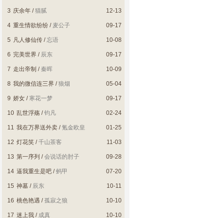
3
庆余年
/
猫腻
12-13
4
重生情欲纷纷
/
麦公子
09-17
5
凡人修仙传
/
忘语
10-08
6
完美世界
/
辰东
09-17
7
走出帝制
/
秦晖
10-09
8
我的微信连三界
/
狼烟
05-04
9
娇女
/
寒花一梦
09-17
10
乱世浮殇
/
钧凡
02-24
11
我在万界送外卖
/
氪金欧皇
01-25
12
灯花笑
/
千山茶客
11-03
13
第一序列
/
会说话的肘子
09-28
14
逼我重生是吧
/
蚂甲
07-20
15
神墓
/
辰东
10-11
16
桃色艳遇
/
孤寂之狼
10-10
17
迷上我
/
成真
10-10