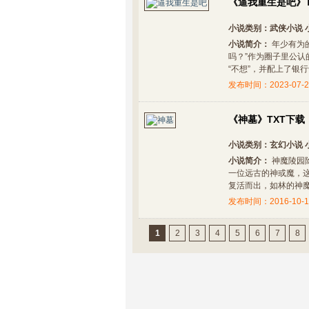
《逼我重生是吧》T
小说类别：
武侠小说
小说简介：
年少有为
吗？”作为圈子里公
“不想”，并配上了银行卡里
发布时间：2023-07-2
《神墓》TXT下载
小说类别：
玄幻小说
小说简介：
神魔陵园
一位远古的神或魔，
复活而出，如林的神魔墓碑
发布时间：2016-10-1
1
2
3
4
5
6
7
8