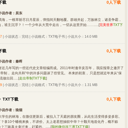
下载
0人下载
小说作者：
辰东
填海，一根草斩尽日月星辰，弹指间天翻地覆。群雄并起，万族林立，诸圣争霸，
，谁主沉浮？！一个少年从大荒中走出，一切从这里开始……......
[
完美世界
TXT下
7
| 小说状态：完结 | 小说格式：TXT电子书 | 小说大小：14.0 MB
下载
0人下载
小说作者：
秦晖
近几年写的一些近代史文章组编而成。2011年时逢辛亥百年， 我应报章之邀开了
走出帝制， 走向共和”中的许多问题谈了些管见。 本来的初衷， 只是想就近年来从“保
出回......
[
走出帝制TXT下载
]
9
| 小说状态：完结 | 小说格式：TXT电子书 | 小说大小：1.31 MB
TXT下载
0人下载
小说作者：
狼烟
大学生的林海，在微信更新后，被拉入了天庭的朋友圈，从此生活变得多姿多彩。
了？拿10个蟠桃来换，不讲价。太上老君想抽软中华？十颗天地造化丹，概不赊
三昧真火拿过来，赶紧的。......
[
我的微信连三界TXT下载
]