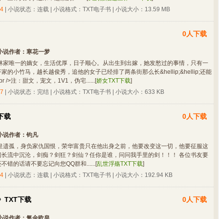
4
| 小说状态：连载 | 小说格式：TXT电子书 | 小说大小：13.59 MB
0人下载
小说作者：
寒花一梦
林家唯一的嫡女，生活优厚，日子顺心。从出生到出嫁，她发愁过的事情，只有一
sh;齐家的小竹马，越长越俊秀，追他的女子已经排了两条街那么长&hellip;&hellip;还能
/>注：甜文，宠文，1V1，伪宅......
[
娇女TXT下载
]
7
| 小说状态：完结 | 小说格式：TXT电子书 | 小说大小：633 KB
下载
0人下载
小说作者：
钧凡
皇遗孤，身负家仇国恨，荣华富贵只在他出身之前，他要改变这一切，他要征服这
间长流中沉沦，剑痴？剑狂？剑仙？任你是谁，问问我手里的剑！！！ 各位书友要
错的话请不要忘记向您QQ群和......
[
乱世浮殇TXT下载
]
4
| 小说状态：连载 | 小说格式：TXT电子书 | 小说大小：192.94 KB
TXT下载
0人下载
小说作者：
氪金欧皇