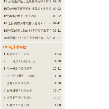
15
从笑傲开始，无限被动光环
/
梦轮
09-15
回第一季
16
从欠债不还开启科技霸权
/
北落天
09-02
青色
17
乡村小术士
/
水冷酒家
09-12
18
全家提前两年准备大逃荒
/
今日不
09-11
上朝
19
神话解析，知道剧情的我无敌了
/
09-21
金峰无缺
20
四合院：53年开启生活之路
/
高夫
08-27
TXT电子书年榜
1
灯花笑
/
千山茶客
11-03
2
十日终焉
/
杀虫队队员
11-28
3
晋末长剑
/
孤独麦客
10-31
4
闺中绣（重生）
/
希昀
11-10
5
诡舍
/
夜来风雨声丶
11-28
6
女侠且慢
/
关关公子
12-17
7
道爷要飞升
/
裴屠狗
10-17
8
折春茵
/
白鹭下时
11-08