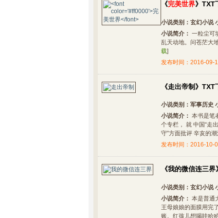
《
完美世界
》TXT
小说类别：
玄幻小说
小说简介：
一粒尘可
乱天动地。问苍茫大地
载
]
发布时间：2016-09-1
《走出帝制》TXT
小说类别：
军事历史
小说简介：
本书是笔者
个专栏， 就 中国“
守”方面批评 辛亥的潮流做
发布时间：2016-10-0
《我的微信连三界》
小说类别：
玄幻小说
小说简介：
本是普通
王母娘娘的面膜用完
账。红孩儿想喝哇哈哈？