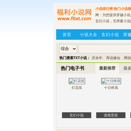
小说排行榜
热门小说推
网：为您提供穿越小说,
玄幻小说，无弹窗小说
首页
小说大全
玄幻小说
穿
热门搜索TXT小说：
庆余年
再说修仙
网游
热门电子书
最新推荐
最
灯花笑
十日终焉
玄幻小说
游戏竞技