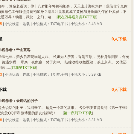
那年，算命老道说：你十八岁那年将黄袍加身，天天山珍海味为伴！我信你个鬼你
的黄颜色工作服也是黄袍加身？结果叶晨果真成了黄袍加身鱼肉为伴的外卖员，不
万界！动漫，武侠，玄幻，电......
[
我在万界送外卖TXT下载
]
5
| 小说状态：连载 | 小说格式：TXT电子书 | 小说大小：3.48 MB
载
0人下载
小说作者：
千山茶客
学医七年，归乡后发现物是人非。 长姐为人所害，香消玉殒， 兄长身陷囹圄，含冤
，路遇水祸， 母亲一夜疯癫，焚于火中。 陆瞳收拾收拾医箱，杀上京洲。 欠债还
.....
[
灯花笑TXT下载
]
3
| 小说状态：连载 | 小说格式：TXT电子书 | 小说大小：5.39 KB
下载
0人下载
小说作者：
会说话的肘子
是会说话的肘子，我回来了。 这是一个新的故事。 各位书友要是觉得《第一序列》
您QQ群和微博里的朋友推荐哦！ ......
[
第一序列TXT下载
]
8
| 小说状态：连载 | 小说格式：TXT电子书 | 小说大小：8.31 MB