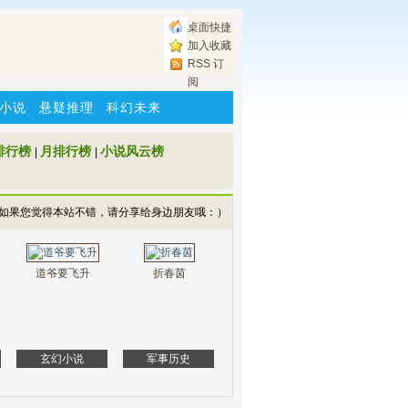
桌面快捷
加入收藏
RSS 订
阅
小说
悬疑推理
科幻未来
排行榜
月排行榜
小说风云榜
|
|
如果您觉得本站不错，请分享给身边朋友哦：）
道爷要飞升
折春茵
玄幻小说
军事历史