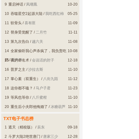
9
重启神话
/
凤嘲凰
10-20
10
吞噬星空2起源大陆
/
我吃西红柿
05-25
11
软骨头
/
喜有匪
11-09
12
替身受觉醒了
/
二月竹
11-11
13
第九次告白
/
越六关
11-08
14
全家偷听我心声杀疯了，我负责吃
10-08
奶
/
夏声声
15
夜的命名术
/
会说话的肘子
12-18
16
普罗之主
/
沙拉古斯
11-10
17
掌心素（双重生）
/
八街九陌
11-12
18
这你都不嗑？
/
马户子君
11-23
19
等风也等你
/
八斤蜜柑
11-10
20
重生后小夫郎他悔婚了
/
冰糖葫芦
11-10
好甜
TXT电子书总榜
1
遮天（精校版）
/
辰东
09-18
2
斗罗大陆2绝世唐门
/
唐家三少
12-28