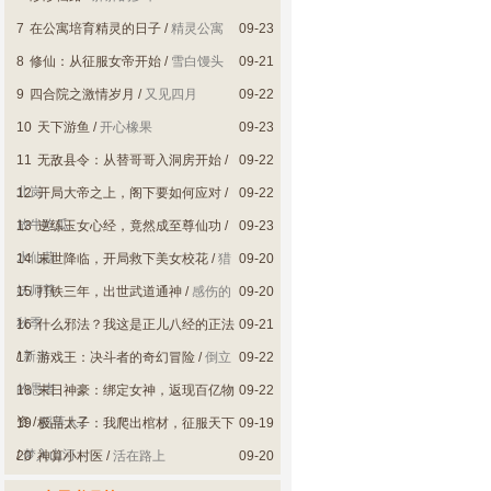
7
在公寓培育精灵的日子
/
精灵公寓
09-23
8
修仙：从征服女帝开始
/
雪白馒头
09-21
9
四合院之激情岁月
/
又见四月
09-22
10
天下游鱼
/
开心橡果
09-23
11
无敌县令：从替哥哥入洞房开始
/
09-22
北岚
12
开局大帝之上，阁下要如何应对
/
09-22
放牛吃瓜
13
逆练玉女心经，竟然成至尊仙功
/
09-23
水仙蒜
14
末世降临，开局救下美女校花
/
猎
09-20
妖师尊
15
打铁三年，出世武道通神
/
感伤的
09-20
秋季
16
什么邪法？我这是正儿八经的正法
09-21
/
新丰
17
游戏王：决斗者的奇幻冒险
/
倒立
09-22
的愚者
18
末日神豪：绑定女神，返现百亿物
09-22
资
/
稻草人Z
19
极品太子：我爬出棺材，征服天下
09-19
/
梦入山河
20
神算小村医
/
活在路上
09-20