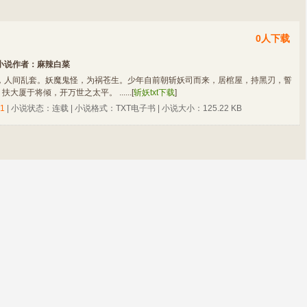
0人下载
小说作者：
麻辣白菜
，人间乱套。妖魔鬼怪，为祸苍生。少年自前朝斩妖司而来，居棺屋，持黑刃，誓
大厦于将倾，开万世之太平。 ......
[
斩妖txt下载
]
1
| 小说状态：连载 | 小说格式：TXT电子书 | 小说大小：125.22 KB