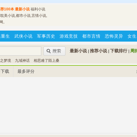
荐100本
最新小说
福利小说
耽美小说,都市小说,言情小说,
网。
越重生
武侠小说
军事历史
游戏竞技
都市言情
恐怖灵异
女生
最新小说
推荐小说
下载排行
周
|
|
|
之梦境
九域神话
相思难了陌上桑
多下载
最多评分